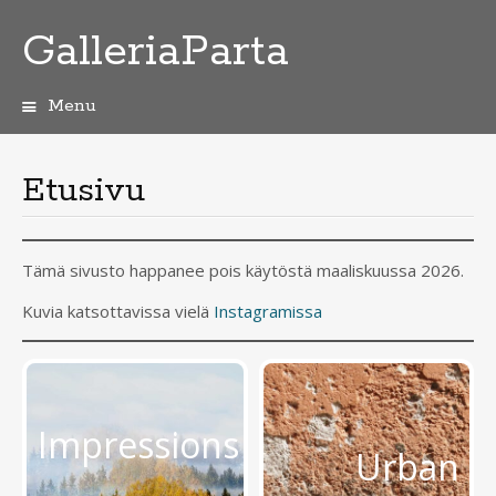
GalleriaParta
Menu
Skip
to
content
Etusivu
Tämä sivusto happanee pois käytöstä maaliskuussa 2026.
Kuvia katsottavissa vielä
Instagramissa
Impressions
Urban