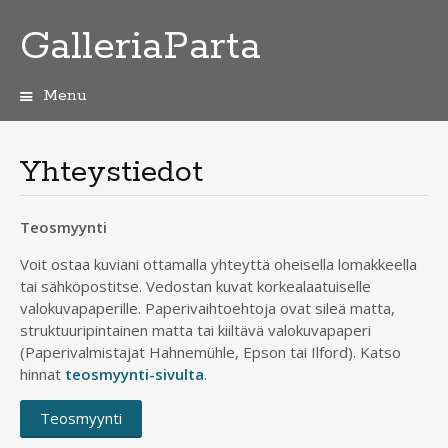
GalleriaParta
Menu
Skip
to
content
Yhteystiedot
Teosmyynti
Voit ostaa kuviani ottamalla yhteyttä oheisella lomakkeella
tai sähköpostitse. Vedostan kuvat korkealaatuiselle
valokuvapaperille. Paperivaihtoehtoja ovat sileä matta,
struktuuripintainen matta tai kiiltävä valokuvapaperi
(Paperivalmistajat Hahnemühle, Epson tai Ilford). Katso
hinnat
teosmyynti-sivulta
.
Teosmyynti